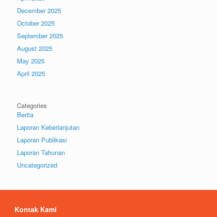
December 2025
October 2025
September 2025
August 2025
May 2025
April 2025
Categories
Berita
Laporan Keberlanjutan
Laporan Publikasi
Laporan Tahunan
Uncategorized
Kontak Kami