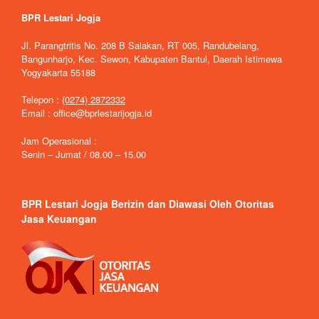
BPR Lestari Jogja
Jl. Parangtritis No. 208 B Salakan, RT 005, Randubelang,
Bangunharjo, Kec. Sewon, Kabupaten Bantul, Daerah Istimewa
Yogyakarta 55188
Telepon :
(0274) 2872332
Email : office@bprlestarijogja.id
Jam Operasional :
Senin – Jumat / 08.00 – 15.00
BPR Lestari Jogja Berizin dan Diawasi Oleh Otoritas
Jasa Keuangan